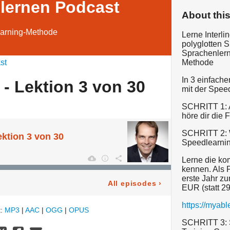
 lernen Podcast
About thi
learning-Methode
Lerne Interl
polyglotten S
Sprachenlern
st
Methode
In 3 einfache
 - Lektion 3 von 30
mit der Spee
SCHRITT 1: 
höre dir die 
SCHRITT 2: 
ektion 3 von 30
Speedlearni
Lerne die ko
kennen. Als 
erste Jahr z
All episodes
›
EUR (statt 2
https://myab
t:
MP3
|
AAC
|
OGG
|
OPUS
SCHRITT 3: S