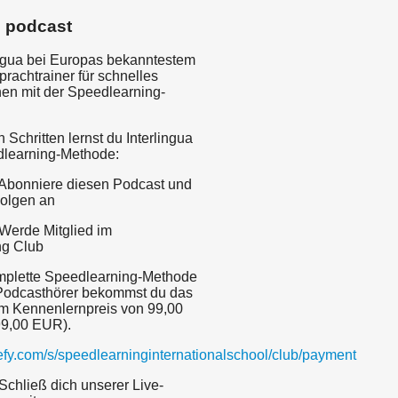
s podcast
ingua bei Europas bekanntestem
prachtrainer für schnelles
en mit der Speedlearning-
n Schritten lernst du Interlingua
dlearning-Methode:
Abonniere diesen Podcast und
Folgen an
Werde Mitglied im
ng Club
mplette Speedlearning-Methode
Podcasthörer bekommst du das
um Kennenlernpreis von 99,00
99,00 EUR).
lefy.com/s/speedlearninginternationalschool/club/payment
chließ dich unserer Live-