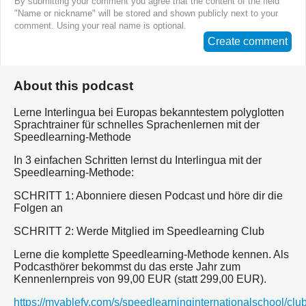
By submitting your comment you agree that the content of the field
"Name or nickname" will be stored and shown publicly next to your
comment. Using your real name is optional.
Create comment
About this podcast
Lerne Interlingua bei Europas bekanntestem polyglotten
Sprachtrainer für schnelles Sprachenlernen mit der
Speedlearning-Methode
In 3 einfachen Schritten lernst du Interlingua mit der
Speedlearning-Methode:
SCHRITT 1: Abonniere diesen Podcast und höre dir die
Folgen an
SCHRITT 2: Werde Mitglied im Speedlearning Club
Lerne die komplette Speedlearning-Methode kennen. Als
Podcasthörer bekommst du das erste Jahr zum
Kennenlernpreis von 99,00 EUR (statt 299,00 EUR).
https://myablefy.com/s/speedlearninginternationalschool/cl