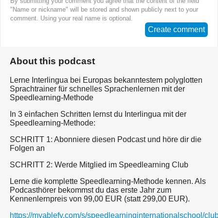
By submitting your comment you agree that the content of the field
"Name or nickname" will be stored and shown publicly next to your
comment. Using your real name is optional.
Create comment
About this podcast
Lerne Interlingua bei Europas bekanntestem polyglotten
Sprachtrainer für schnelles Sprachenlernen mit der
Speedlearning-Methode
In 3 einfachen Schritten lernst du Interlingua mit der
Speedlearning-Methode:
SCHRITT 1: Abonniere diesen Podcast und höre dir die
Folgen an
SCHRITT 2: Werde Mitglied im Speedlearning Club
Lerne die komplette Speedlearning-Methode kennen. Als
Podcasthörer bekommst du das erste Jahr zum
Kennenlernpreis von 99,00 EUR (statt 299,00 EUR).
https://myablefy.com/s/speedlearninginternationalschool/cl